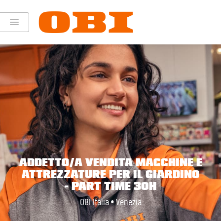
ADDETTO/A VENDITA MACCHINE E
ATTREZZATURE PER IL GIARDINO
- PART TIME 30H
OBI Italia • Venezia