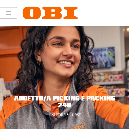
ADDETTO/A PICKING E PACKING
24H
OBI Italia • Triest