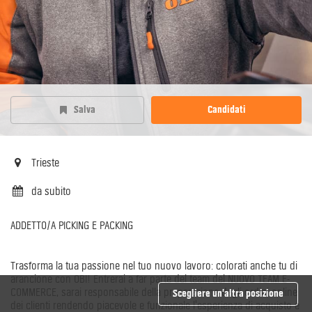
Salva
Candidati
Trieste
da subito
ADDETTO/A PICKING E PACKING
Trasforma la tua passione nel tuo nuovo lavoro: colorati anche tu di
arancione con OBI! Entrerai a far parte del team del NUOVO TEAM E-
COMMERCE, sarai responsabile della preparazione degli ordini online
Scegliere un’altra posizione
dei clienti rendendo piacevole e funzionale l'esperienza di acquisto e